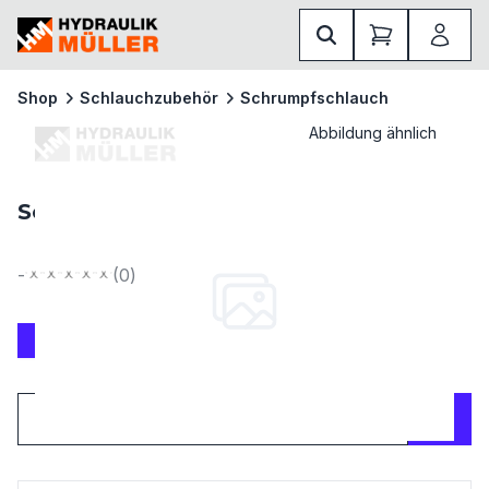
Shop
Schlauchzubehör
Schrumpfschlauch
Abbildung ähnlich
Schrumpfschlauch
-
(
0
)
Gruppiert
Name
Nummer
Preis