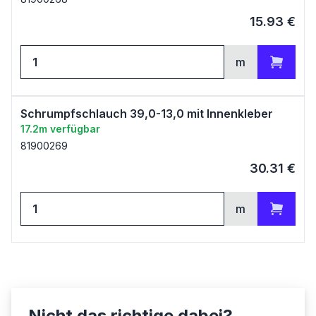
15.93
€
m
Zum Warenkorb
Schrumpfschlauch 39,0-13,0 mit Innenkleber
17.2m verfügbar
81900269
30.31
€
m
Zum Warenkorb
Nicht das richtige dabei?