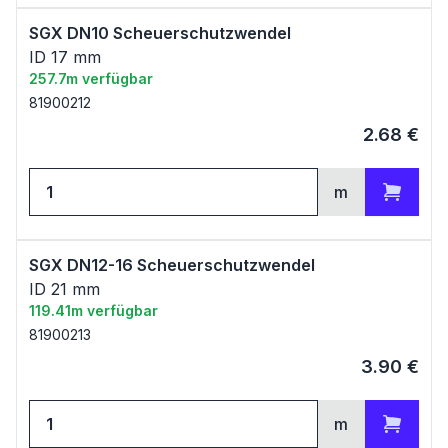
SGX DN10 Scheuerschutzwendel
ID 17 mm
257.7m verfügbar
81900212
2.68
€
m
Zum Warenkorb
SGX DN12-16 Scheuerschutzwendel
ID 21 mm
119.41m verfügbar
81900213
3.90
€
m